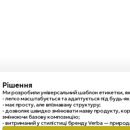
Рішення
Ми розробили універсальний шаблон етикетки, як
- легко масштабується та адаптується під будь-як
- має просту, але впізнавану структуру;
- дозволяє швидко змінювати назву продукту, кор
змінюючи базову композицію;
- витриманий у стилістиці бренду Verba — природн