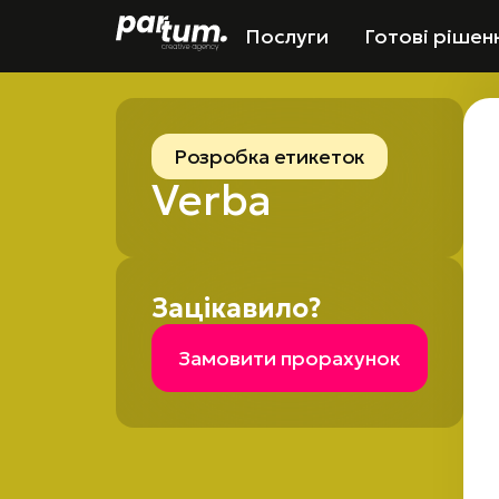
Послуги
Готові рішен
Розробка етикеток
Verba
Зацікавило?
Замовити прорахунок