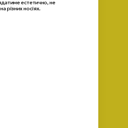
ядатиме естетично, не
а різних носіях.