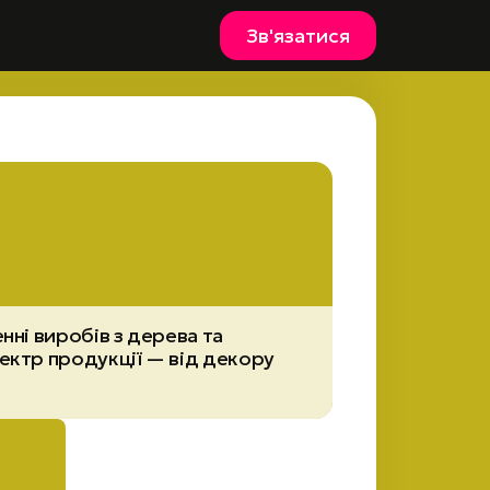
Зв'язатися
нні виробів з дерева та
ектр продукції — від декору