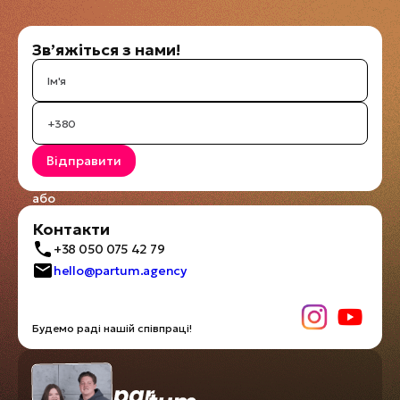
Зв’яжіться з нами!
або
Контакти
+38 050 075 42 79
hello@partum.agency
Будемо раді нашій співпраці!