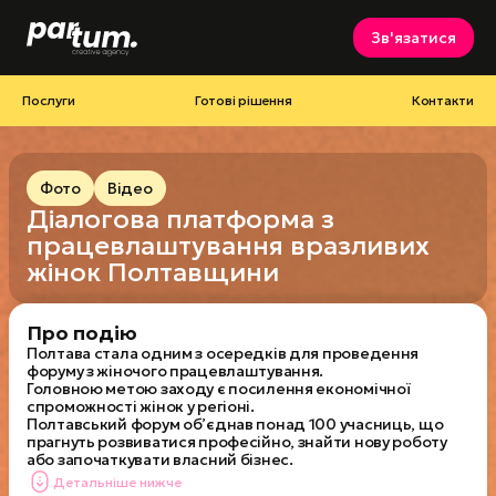
Зв'язатися
Послуги
Готові рішення
Контакти
Фото
Відео
Діалогова платформа з
працевлаштування вразливих
жінок Полтавщини
Про подію
Полтава стала одним з осередків для проведення
форуму з жіночого працевлаштування.
Головною метою заходу є посилення економічної
спроможності жінок у регіоні.
Полтавський форум об’єднав понад 100 учасниць, що
прагнуть розвиватися професійно, знайти нову роботу
або започаткувати власний бізнес.
Детальніше нижче