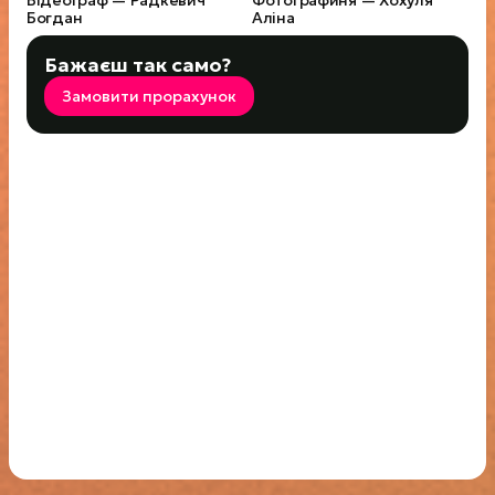
Відеограф — Радкевич
Фотографиня — Хохуля
Богдан
Аліна​
Бажаєш так само?
Замовити прорахунок