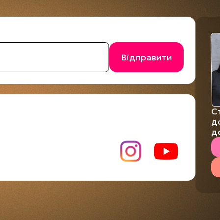
С
д
д