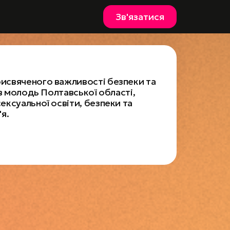
Зв'язатися
исвяченого важливості безпеки та
ав молодь Полтавської області,
ксуальної освіти, безпеки та
я.