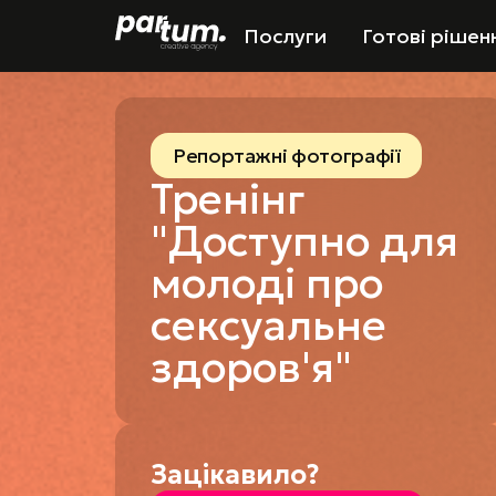
Послуги
Готові рішен
Репортажні фотографії
Тренінг
"Доступно для
молоді про
сексуальне
здоров'я"
Зацікавило?