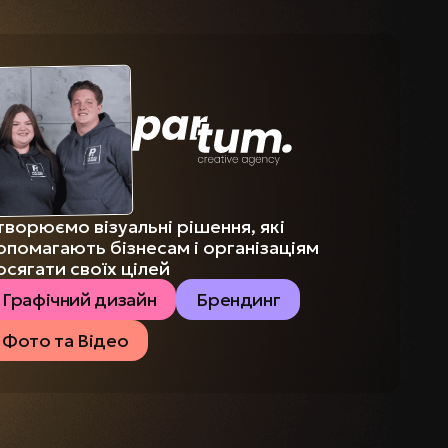
творюємо візуальні рішення, які
опомагають бізнесам і організаціям
осягати своїх цілей
Графічний дизайн
Брендинг
Фото та Відео